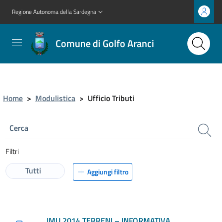
Regione Autonoma della Sardegna
Comune di Golfo Aranci
Home
>
Modulistica
>
Ufficio Tributi
Cerca
Filtri
Tutti
Aggiungi filtro
IMU 2014 TERRENI – INFORMATIVA