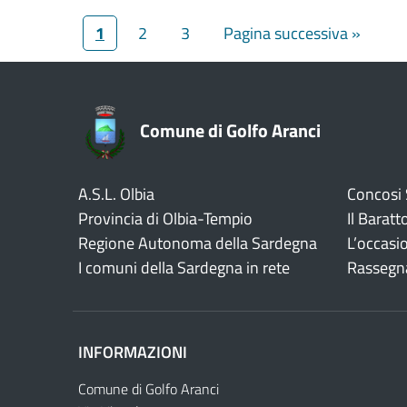
1
2
3
Pagina successiva »
Comune di Golfo Aranci
A.S.L. Olbia
Concosi
Provincia di Olbia-Tempio
Il Baratt
Regione Autonoma della Sardegna
L’occasi
I comuni della Sardegna in rete
Rassegn
INFORMAZIONI
Comune di Golfo Aranci