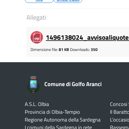
Allegati
1496138024_avvisoaliquot
Dimensione file:
81 KB
Downloads:
350
Comune di Golfo Aranci
A.S.L. Olbia
Concosi
Provincia di Olbia-Tempio
Il Baratt
Regione Autonoma della Sardegna
L’occasi
I comuni della Sardegna in rete
Rassegn