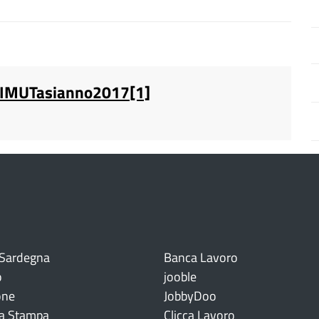
eIMUTasianno2017[1]
 Sardegna
Banca Lavoro
o
jooble
one
JobbyDoo
a Stampa
Clicca Lavoro