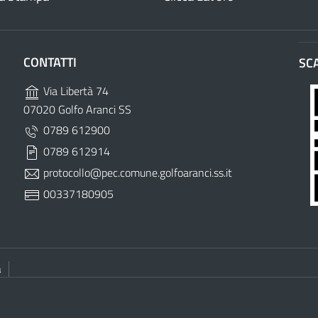
CONTATTI
SC
Via Libertà 74
07020 Golfo Aranci SS
0789 612900
0789 612914
protocollo@pec.comune.golfoaranci.ss.it
00337180905
à