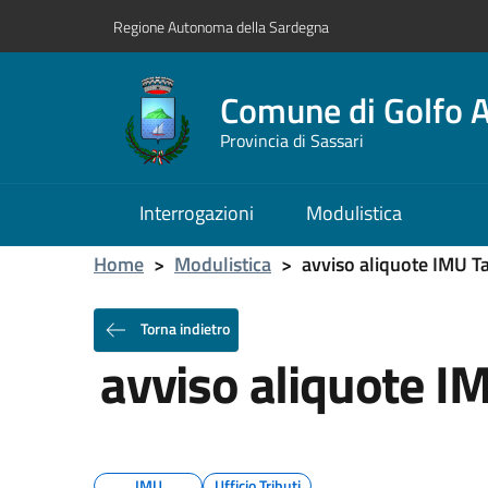
Regione Autonoma della Sardegna
Comune di Golfo A
Provincia di Sassari
Interrogazioni
Modulistica
Home
>
Modulistica
>
avviso aliquote IMU T
Torna indietro
avviso aliquote I
IMU
Ufficio Tributi