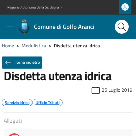
Regione Autonoma della Sardegna
Comune di Golfo Aranci
Home
>
Modulistica
>
Disdetta utenza idrica
Torna indietro
Disdetta utenza idrica
25 Luglio 2019
Servizio idrico
Ufficio Tributi
Allegati