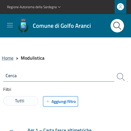
Regione Autonoma della Sardegna
Comune di Golfo Aranci
Home
>
Modulistica
Cerca
Filtri
Tutti
Aggiungi filtro
Agr.1 – Carta fasce altimetriche