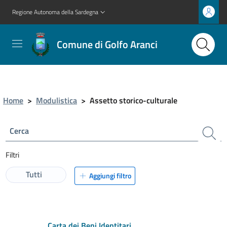
Regione Autonoma della Sardegna
Comune di Golfo Aranci
Home
>
Modulistica
>
Assetto storico-culturale
Cerca
Filtri
Tutti
Aggiungi filtro
Carta dei Beni Identitari