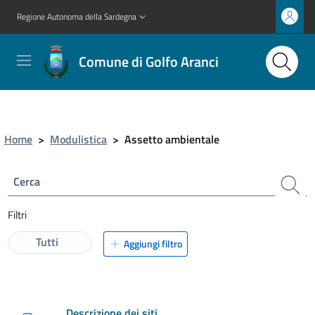
Regione Autonoma della Sardegna
Comune di Golfo Aranci
Home
>
Modulistica
>
Assetto ambientale
Cerca
Filtri
Tutti
Aggiungi filtro
Descrizione dei siti