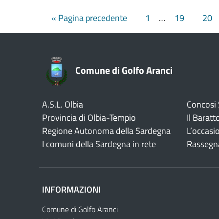
« Pagina precedente
1
…
19
20
Comune di Golfo Aranci
A.S.L. Olbia
Concosi
Provincia di Olbia-Tempio
Il Baratt
Regione Autonoma della Sardegna
L’occasi
I comuni della Sardegna in rete
Rassegn
INFORMAZIONI
Comune di Golfo Aranci