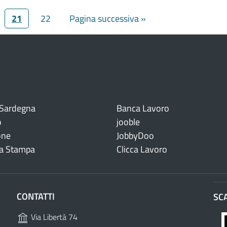
21
22
Pagina successiva »
 Sardegna
Banca Lavoro
o
jooble
one
JobbyDoo
a Stampa
Clicca Lavoro
CONTATTI
SC
Via Libertà 74