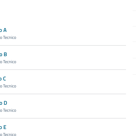
o A
io Tecnico
o B
io Tecnico
o C
io Tecnico
o D
io Tecnico
o E
io Tecnico