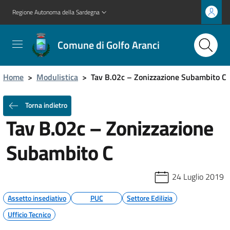
Regione Autonoma della Sardegna
Comune di Golfo Aranci
Home
>
Modulistica
>
Tav B.02c – Zonizzazione Subambito C
Torna indietro
Tav B.02c – Zonizzazione
Subambito C
24 Luglio 2019
Assetto insediativo
PUC
Settore Edilizia
Ufficio Tecnico