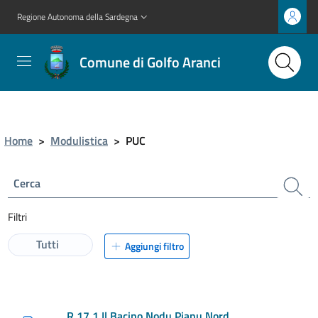
Regione Autonoma della Sardegna
Comune di Golfo Aranci
Home
>
Modulistica
>
PUC
Cerca
Filtri
Tutti
Aggiungi filtro
R.17.1 Il Bacino Nodu Pianu Nord