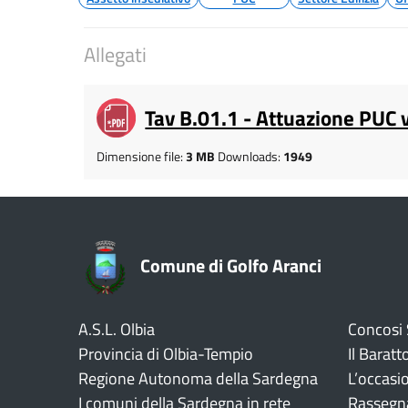
Allegati
Tav B.01.1 - Attuazione PUC 
Dimensione file:
3 MB
Downloads:
1949
Comune di Golfo Aranci
A.S.L. Olbia
Concosi
Provincia di Olbia-Tempio
Il Baratt
Regione Autonoma della Sardegna
L’occasi
I comuni della Sardegna in rete
Rassegn