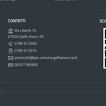
CONTATTI
SC
Via Libertà 74
07020 Golfo Aranci SS
0789 612900
0789 612914
protocollo@pec.comune.golfoaranci.ss.it
00337180905
à