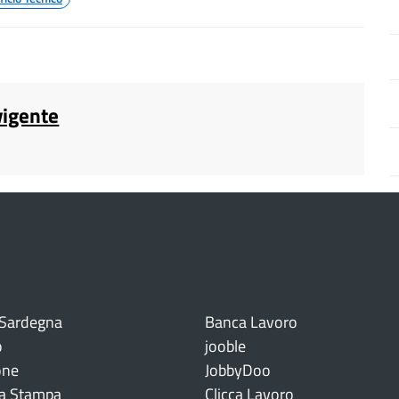
vigente
 Sardegna
Banca Lavoro
o
jooble
one
JobbyDoo
a Stampa
Clicca Lavoro