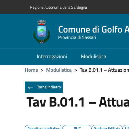
Regione Autonoma della Sardegna
Comune di Golfo A
Provincia di Sassari
Interrogazioni
Modulistica
Home
>
Modulistica
>
Tav B.01.1 – Attuazio
Torna indietro
Tav B.01.1 – Attu
Assetto insediativo
PUC
Settore Edilizia
Uf