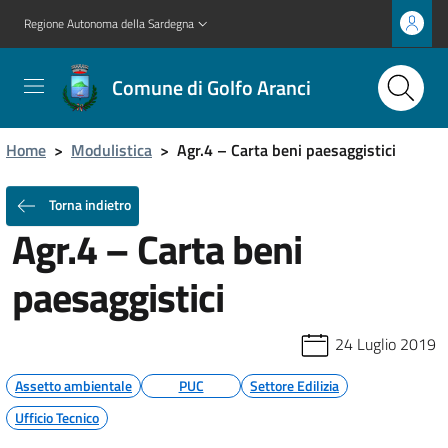
Regione Autonoma della Sardegna
Comune di Golfo Aranci
Home
>
Modulistica
>
Agr.4 – Carta beni paesaggistici
Torna indietro
Agr.4 – Carta beni
paesaggistici
24 Luglio 2019
Assetto ambientale
PUC
Settore Edilizia
Ufficio Tecnico