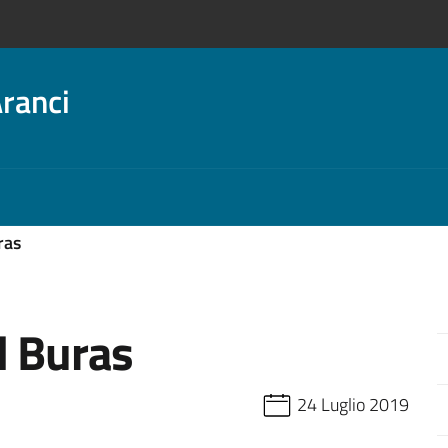
ranci
ras
l Buras
24 Luglio 2019