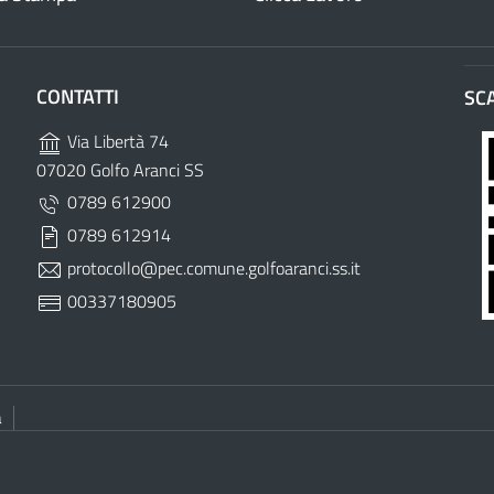
CONTATTI
SC
Via Libertà 74
07020 Golfo Aranci SS
0789 612900
0789 612914
protocollo@pec.comune.golfoaranci.ss.it
00337180905
à