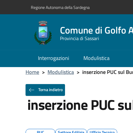
Regione Autonoma della Sardegna
Comune di Golfo A
Provincia di Sassari
Interrogazioni
Modulistica
Home
>
Modulistica
>
inserzione PUC sul Bu
Torna indietro
inserzione PUC su
PUC
Settore Edilizia
Ufficio Tecnico