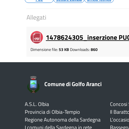
Allegati
1478624305_inserzione PUC 
Dimensione file:
53 KB
Downloads:
860
Comune di Golfo Aranci
A.S.L. Olbia
Concosi
Provincia di Olbia-Tempio
Il Baratt
Regione Autonoma della Sardegna
L’occasi
I comuni della Sardegna in rete
Rassegn