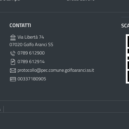
CONTATTI
SC
Via Libertà 74
07020 Golfo Aranci SS
0789 612900
0789 612914
protocollo@pec.comune.golfoaranci.ss.it
00337180905
à