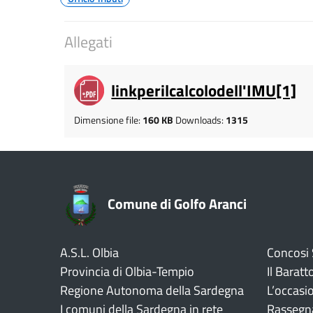
Allegati
linkperilcalcolodell'IMU[1]
Dimensione file:
160 KB
Downloads:
1315
Comune di Golfo Aranci
A.S.L. Olbia
Concosi
Provincia di Olbia-Tempio
Il Baratt
Regione Autonoma della Sardegna
L’occasi
I comuni della Sardegna in rete
Rassegn