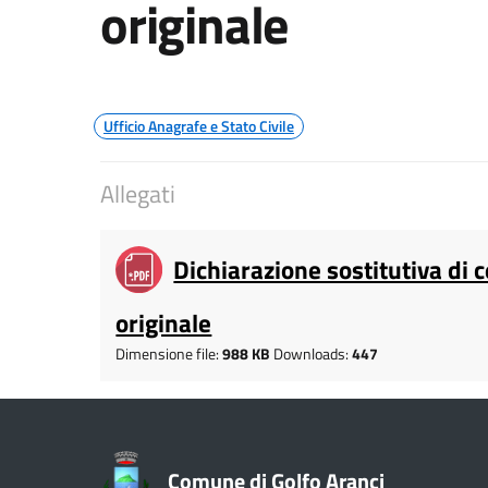
originale
Ufficio Anagrafe e Stato Civile
Allegati
Dichiarazione sostitutiva di c
originale
Dimensione file:
988 KB
Downloads:
447
Comune di Golfo Aranci