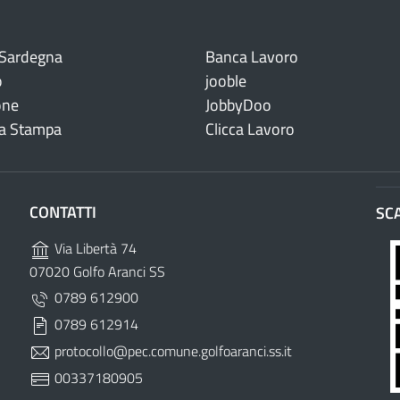
 Sardegna
Banca Lavoro
o
jooble
one
JobbyDoo
a Stampa
Clicca Lavoro
CONTATTI
SC
Via Libertà 74
07020 Golfo Aranci SS
0789 612900
0789 612914
protocollo@pec.comune.golfoaranci.ss.it
00337180905