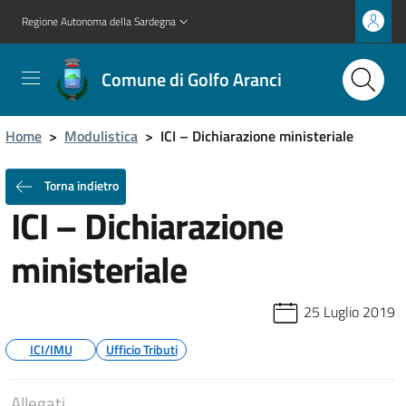
Regione Autonoma della Sardegna
Comune di Golfo Aranci
Home
>
Modulistica
>
ICI – Dichiarazione ministeriale
Torna indietro
ICI – Dichiarazione
ministeriale
25 Luglio 2019
ICI/IMU
Ufficio Tributi
Allegati