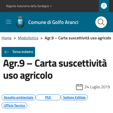
Regione Autonoma della Sardegna
Comune di Golfo Aranci
Home
>
Modulistica
>
Agr.9 – Carta suscettività uso agricolo
Torna indietro
Agr.9 – Carta suscettività
uso agricolo
24 Luglio 2019
Assetto ambientale
PUC
Settore Edilizia
Ufficio Tecnico