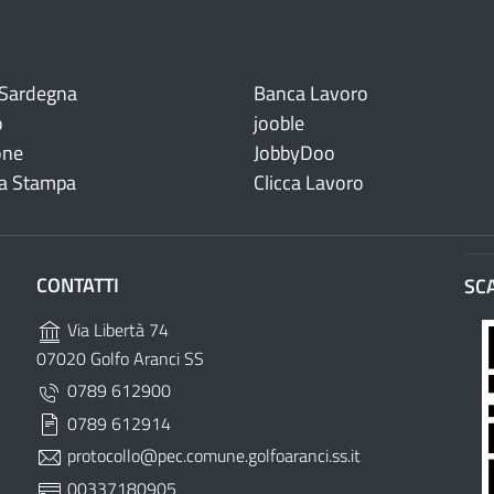
 Sardegna
Banca Lavoro
o
jooble
one
JobbyDoo
a Stampa
Clicca Lavoro
CONTATTI
SC
Via Libertà 74
07020 Golfo Aranci SS
0789 612900
0789 612914
protocollo@pec.comune.golfoaranci.ss.it
00337180905