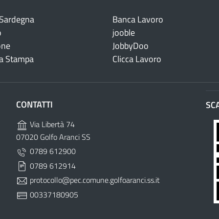
 Sardegna
Banca Lavoro
o
jooble
one
JobbyDoo
a Stampa
Clicca Lavoro
CONTATTI
SC
Via Libertà 74
07020 Golfo Aranci SS
0789 612900
0789 612914
protocollo@pec.comune.golfoaranci.ss.it
00337180905