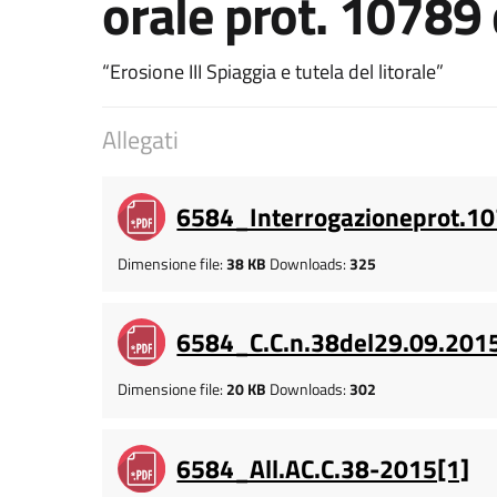
orale prot. 10789
“Erosione III Spiaggia e tutela del litorale”
Allegati
6584_Interrogazioneprot.1
Dimensione file:
38 KB
Downloads:
325
6584_C.C.n.38del29.09.201
Dimensione file:
20 KB
Downloads:
302
6584_All.AC.C.38-2015[1]