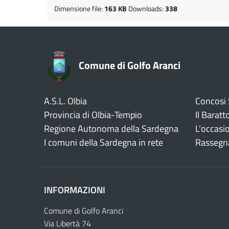
Dimensione file:
163 KB
Downloads:
338
Comune di Golfo Aranci
A.S.L. Olbia
Concosi
Provincia di Olbia-Tempio
Il Baratt
Regione Autonoma della Sardegna
L’occasi
I comuni della Sardegna in rete
Rassegn
INFORMAZIONI
Comune di Golfo Aranci
Via Libertà 74